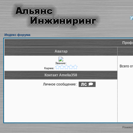
Индекс форума
Профи
Аватар
Звание:
Всего 
Карма:
Контакт Amelia358
Личное сообщение:
Powered