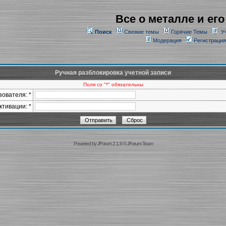
Все о металле и его
Поиск
Свежие темы
Горячие Темы
У
Модерация
Регистрация
Ручная разблокировка учетной записи
Поля со "*" обязательны
ователя: *
ктивации: *
Powered by
JForum 2.1.9
©
JForum Team