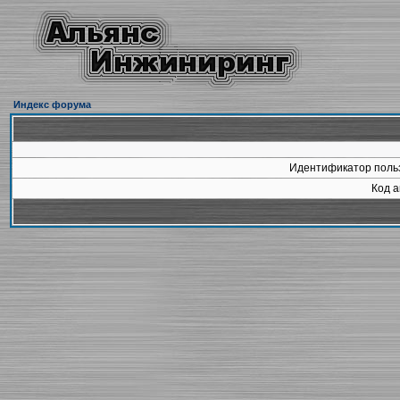
Индекс форума
Идентификатор польз
Код а