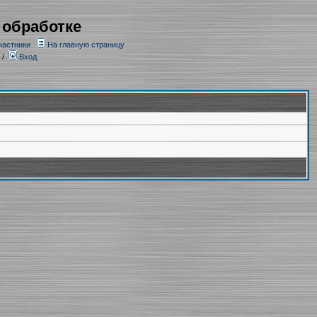
 обработке
частники
На главную страницу
/
Вход