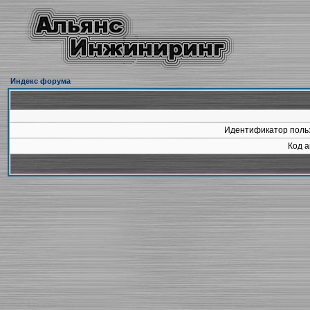
Индекс форума
Идентификатор польз
Код а