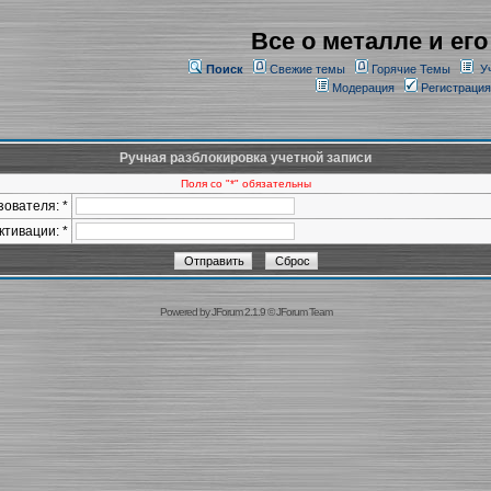
Все о металле и его
Поиск
Свежие темы
Горячие Темы
У
Модерация
Регистрация
Ручная разблокировка учетной записи
Поля со "*" обязательны
ователя: *
ктивации: *
Powered by
JForum 2.1.9
©
JForum Team