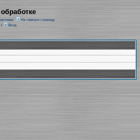
 обработке
частники
На главную страницу
/
Вход