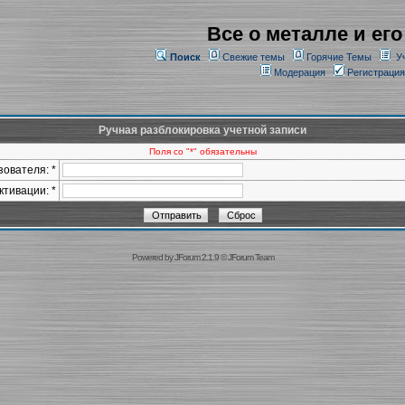
Все о металле и его
Поиск
Свежие темы
Горячие Темы
У
Модерация
Регистрация
Ручная разблокировка учетной записи
Поля со "*" обязательны
ователя: *
ктивации: *
Powered by
JForum 2.1.9
©
JForum Team