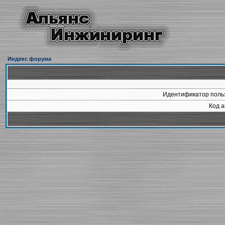
Индекс форума
Идентификатор польз
Код а