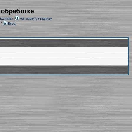
 обработке
частники
На главную страницу
/
Вход