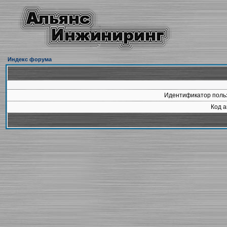
Индекс форума
Идентификатор польз
Код а