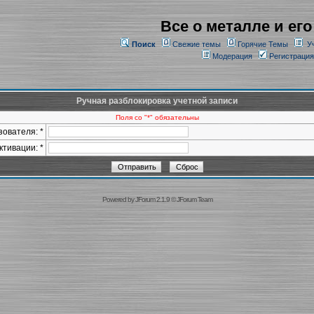
Все о металле и его
Поиск
Свежие темы
Горячие Темы
У
Модерация
Регистрация
Ручная разблокировка учетной записи
Поля со "*" обязательны
ователя: *
ктивации: *
Powered by
JForum 2.1.9
©
JForum Team