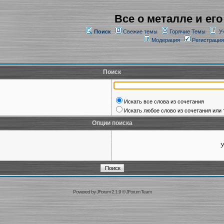
Все о металле и его
Поиск
Свежие темы
Горячие Темы
У
Модерация
Регистрация
Поиск
Искать все слова из сочетания
Искать любое слово из сочетания или 
Опции поиска
У
Powered by
JForum 2.1.9
©
JForum Team