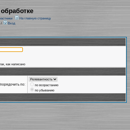
 обработке
частники
На главную страницу
/
Вход
так, как написано
порядочить по:
по возрастанию
по убыванию