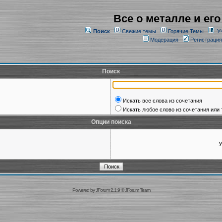
Все о металле и его
Поиск
Свежие темы
Горячие Темы
У
Модерация
Регистрация
Поиск
Искать все слова из сочетания
Искать любое слово из сочетания или 
Опции поиска
У
Powered by
JForum 2.1.9
©
JForum Team