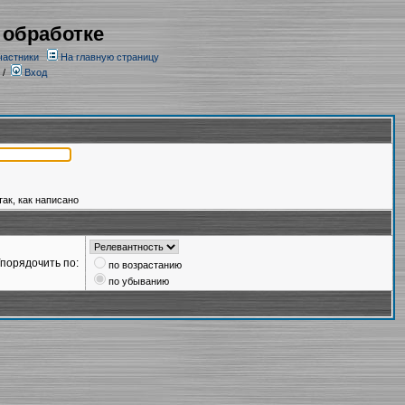
 обработке
частники
На главную страницу
/
Вход
так, как написано
порядочить по:
по возрастанию
по убыванию