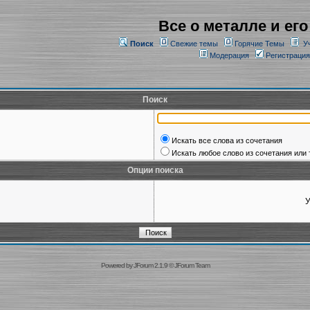
Все о металле и его
Поиск
Свежие темы
Горячие Темы
У
Модерация
Регистрация
Поиск
Искать все слова из сочетания
Искать любое слово из сочетания или 
Опции поиска
У
Powered by
JForum 2.1.9
©
JForum Team