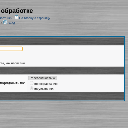
 обработке
частники
На главную страницу
/
Вход
так, как написано
порядочить по:
по возрастанию
по убыванию