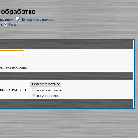
 обработке
частники
На главную страницу
/
Вход
так, как написано
порядочить по:
по возрастанию
по убыванию