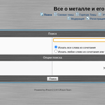
Все о металле и его
Поиск
Свежие темы
Горячие Темы
У
Модерация
Регистрация
Поиск
Искать все слова из сочетания
Искать любое слово из сочетания или 
Опции поиска
У
Powered by
JForum 2.1.9
©
JForum Team