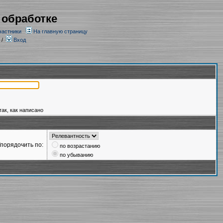
 обработке
частники
На главную страницу
/
Вход
так, как написано
порядочить по:
по возрастанию
по убыванию