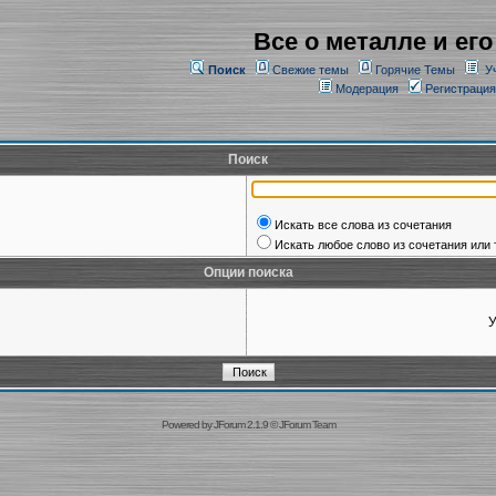
Все о металле и его
Поиск
Свежие темы
Горячие Темы
У
Модерация
Регистрация
Поиск
Искать все слова из сочетания
Искать любое слово из сочетания или 
Опции поиска
У
Powered by
JForum 2.1.9
©
JForum Team