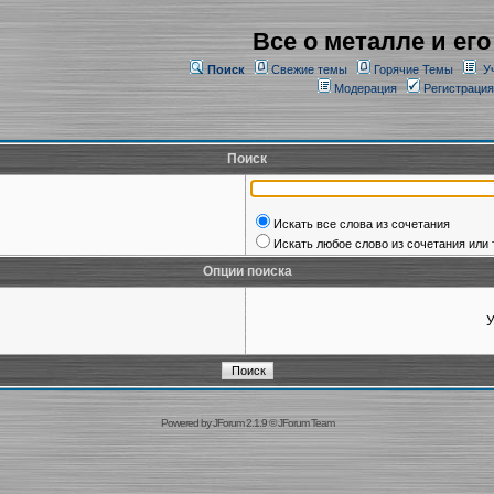
Все о металле и его
Поиск
Свежие темы
Горячие Темы
У
Модерация
Регистрация
Поиск
Искать все слова из сочетания
Искать любое слово из сочетания или 
Опции поиска
У
Powered by
JForum 2.1.9
©
JForum Team