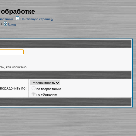
 обработке
частники
На главную страницу
/
Вход
так, как написано
порядочить по:
по возрастанию
по убыванию