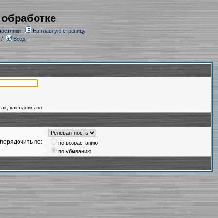
 обработке
частники
На главную страницу
/
Вход
так, как написано
порядочить по:
по возрастанию
по убыванию