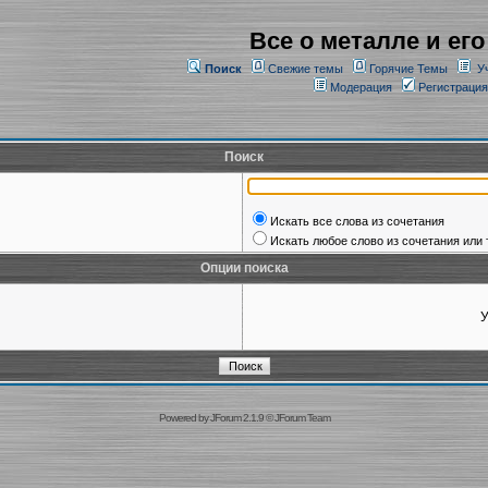
Все о металле и его
Поиск
Свежие темы
Горячие Темы
У
Модерация
Регистрация
Поиск
Искать все слова из сочетания
Искать любое слово из сочетания или 
Опции поиска
У
Powered by
JForum 2.1.9
©
JForum Team