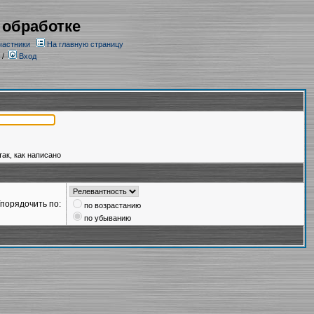
 обработке
частники
На главную страницу
/
Вход
так, как написано
порядочить по:
по возрастанию
по убыванию