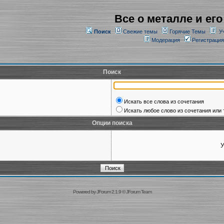
Все о металле и его
Поиск
Свежие темы
Горячие Темы
У
Модерация
Регистрация
Поиск
Искать все слова из сочетания
Искать любое слово из сочетания или 
Опции поиска
У
Powered by
JForum 2.1.9
©
JForum Team