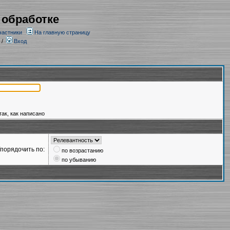
 обработке
частники
На главную страницу
/
Вход
так, как написано
порядочить по:
по возрастанию
по убыванию