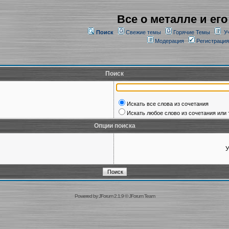
Все о металле и его
Поиск
Свежие темы
Горячие Темы
У
Модерация
Регистрация
Поиск
Искать все слова из сочетания
Искать любое слово из сочетания или 
Опции поиска
У
Powered by
JForum 2.1.9
©
JForum Team