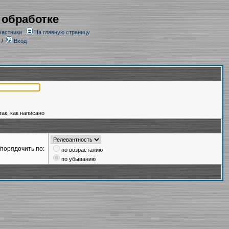
 обработке
частники
На главную страницу
/
Вход
так, как написано
порядочить по:
по возрастанию
по убыванию