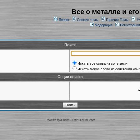
Все о металле и его
Поиск
Свежие темы
Горячие Темы
У
Модерация
Регистрация
Поиск
Искать все слова из сочетания
Искать любое слово из сочетания или 
Опции поиска
У
Powered by
JForum 2.1.9
©
JForum Team