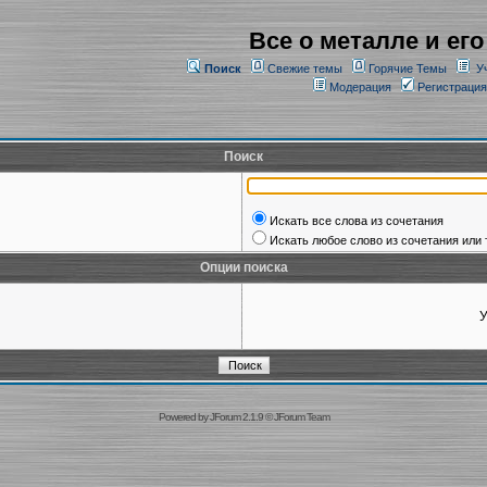
Все о металле и его
Поиск
Свежие темы
Горячие Темы
У
Модерация
Регистрация
Поиск
Искать все слова из сочетания
Искать любое слово из сочетания или 
Опции поиска
У
Powered by
JForum 2.1.9
©
JForum Team