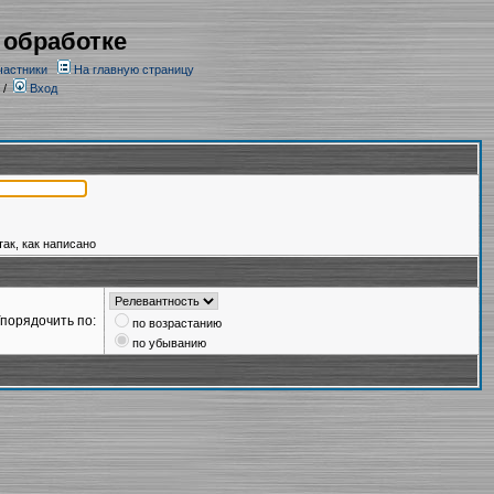
 обработке
частники
На главную страницу
/
Вход
так, как написано
порядочить по:
по возрастанию
по убыванию