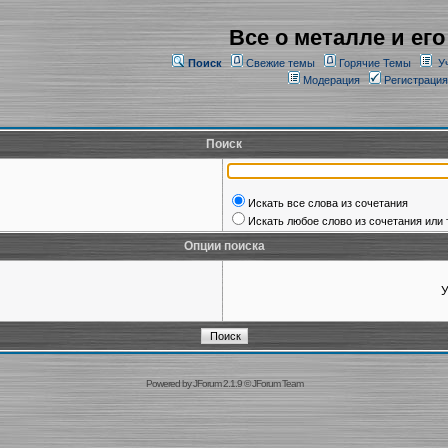
Все о металле и его
Поиск
Свежие темы
Горячие Темы
У
Модерация
Регистрация
Поиск
Искать все слова из сочетания
Искать любое слово из сочетания или 
Опции поиска
У
Powered by
JForum 2.1.9
©
JForum Team