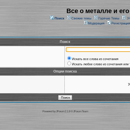
Все о металле и его
Поиск
Свежие темы
Горячие Темы
У
Модерация
Регистрация
Поиск
Искать все слова из сочетания
Искать любое слово из сочетания или 
Опции поиска
У
Powered by
JForum 2.1.9
©
JForum Team