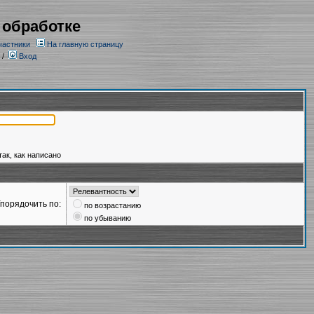
 обработке
частники
На главную страницу
/
Вход
так, как написано
порядочить по:
по возрастанию
по убыванию