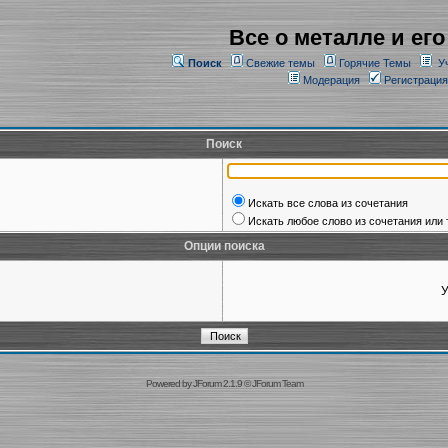
Все о металле и его
Поиск
Свежие темы
Горячие Темы
У
Модерация
Регистрация
Поиск
Искать все слова из сочетания
Искать любое слово из сочетания или 
Опции поиска
У
Powered by
JForum 2.1.9
©
JForum Team