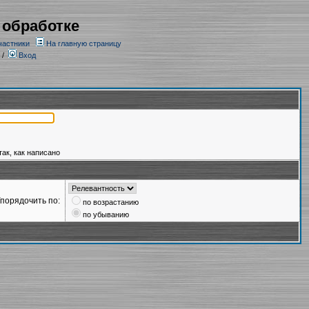
 обработке
частники
На главную страницу
/
Вход
так, как написано
порядочить по:
по возрастанию
по убыванию