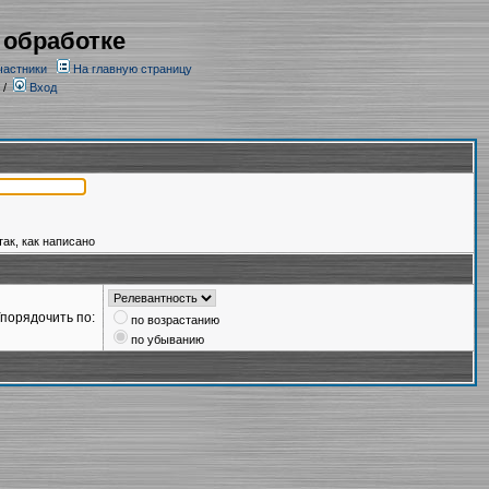
 обработке
частники
На главную страницу
/
Вход
так, как написано
порядочить по:
по возрастанию
по убыванию