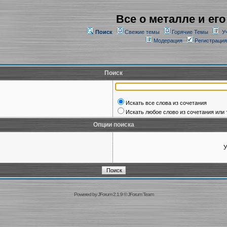
Все о металле и его
Поиск
Свежие темы
Горячие Темы
У
Модерация
Регистрация
Поиск
Искать все слова из сочетания
Искать любое слово из сочетания или 
Опции поиска
У
Powered by
JForum 2.1.9
©
JForum Team