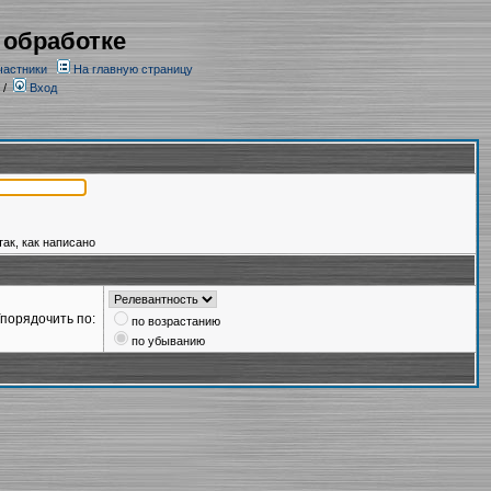
 обработке
частники
На главную страницу
/
Вход
так, как написано
порядочить по:
по возрастанию
по убыванию