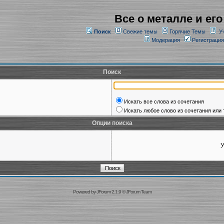
Все о металле и его
Поиск
Свежие темы
Горячие Темы
У
Модерация
Регистрация
Поиск
Искать все слова из сочетания
Искать любое слово из сочетания или 
Опции поиска
У
Powered by
JForum 2.1.9
©
JForum Team