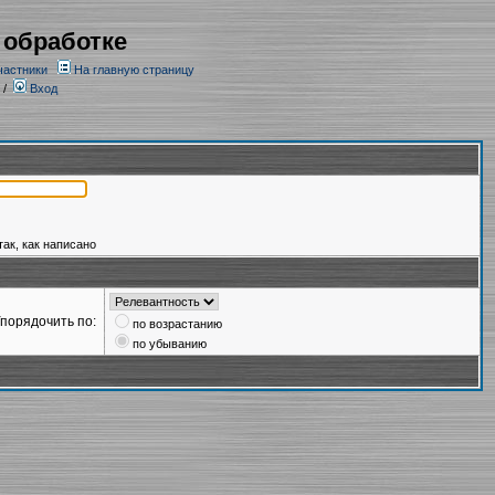
 обработке
частники
На главную страницу
/
Вход
так, как написано
порядочить по:
по возрастанию
по убыванию