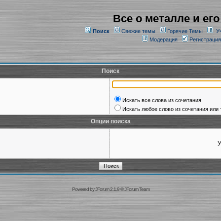
Все о металле и его
Поиск
Свежие темы
Горячие Темы
У
Модерация
Регистрация
Поиск
Искать все слова из сочетания
Искать любое слово из сочетания или 
Опции поиска
У
Powered by
JForum 2.1.9
©
JForum Team