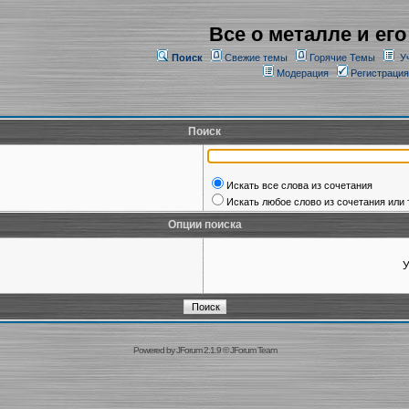
Все о металле и его
Поиск
Свежие темы
Горячие Темы
У
Модерация
Регистрация
Поиск
Искать все слова из сочетания
Искать любое слово из сочетания или 
Опции поиска
У
Powered by
JForum 2.1.9
©
JForum Team