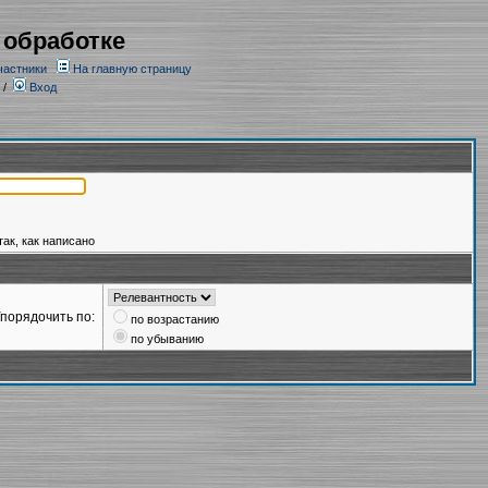
 обработке
частники
На главную страницу
/
Вход
так, как написано
порядочить по:
по возрастанию
по убыванию