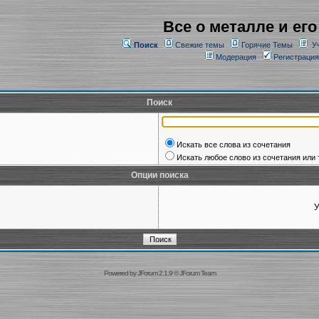
Все о металле и его
Поиск
Свежие темы
Горячие Темы
У
Модерация
Регистрация
Поиск
Искать все слова из сочетания
Искать любое слово из сочетания или 
Опции поиска
У
Powered by
JForum 2.1.9
©
JForum Team