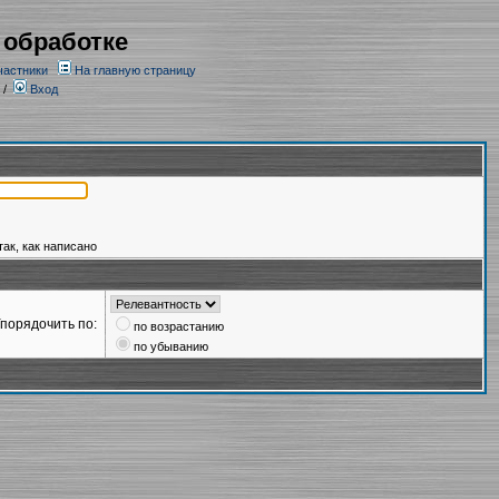
 обработке
частники
На главную страницу
/
Вход
так, как написано
порядочить по:
по возрастанию
по убыванию