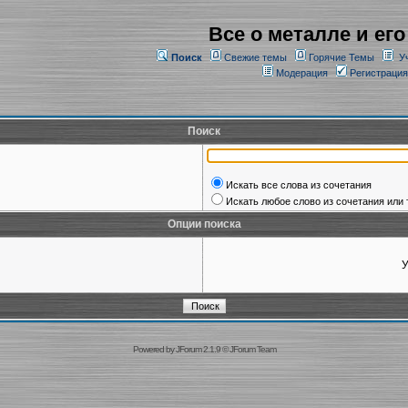
Все о металле и его
Поиск
Свежие темы
Горячие Темы
У
Модерация
Регистрация
Поиск
Искать все слова из сочетания
Искать любое слово из сочетания или 
Опции поиска
У
Powered by
JForum 2.1.9
©
JForum Team