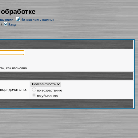
 обработке
частники
На главную страницу
/
Вход
так, как написано
порядочить по:
по возрастанию
по убыванию