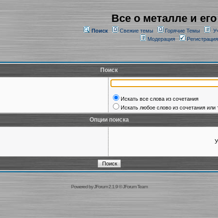
Все о металле и его
Поиск
Свежие темы
Горячие Темы
У
Модерация
Регистрация
Поиск
Искать все слова из сочетания
Искать любое слово из сочетания или 
Опции поиска
У
Powered by
JForum 2.1.9
©
JForum Team