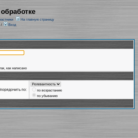
 обработке
частники
На главную страницу
/
Вход
так, как написано
порядочить по:
по возрастанию
по убыванию