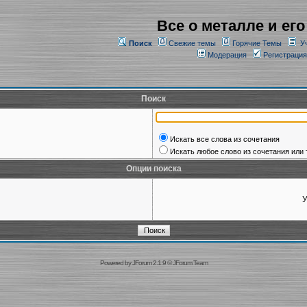
Все о металле и его
Поиск
Свежие темы
Горячие Темы
У
Модерация
Регистрация
Поиск
Искать все слова из сочетания
Искать любое слово из сочетания или 
Опции поиска
У
Powered by
JForum 2.1.9
©
JForum Team