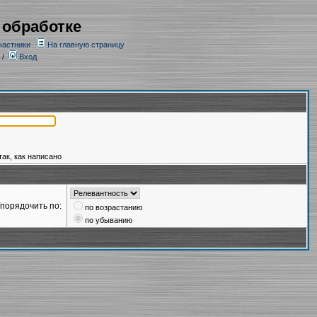
 обработке
частники
На главную страницу
/
Вход
так, как написано
порядочить по:
по возрастанию
по убыванию