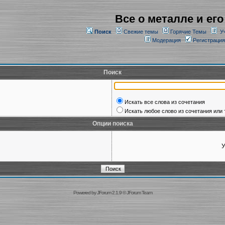
Все о металле и его
Поиск
Свежие темы
Горячие Темы
У
Модерация
Регистрация
Поиск
Искать все слова из сочетания
Искать любое слово из сочетания или 
Опции поиска
У
Powered by
JForum 2.1.9
©
JForum Team