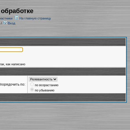
 обработке
частники
На главную страницу
/
Вход
так, как написано
порядочить по:
по возрастанию
по убыванию