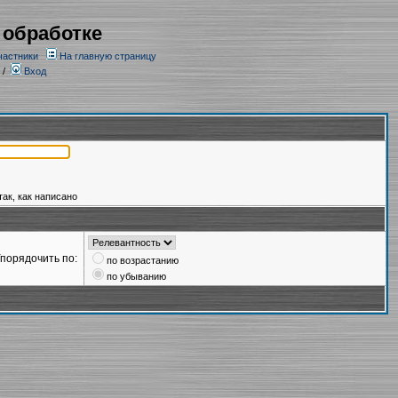
 обработке
частники
На главную страницу
/
Вход
так, как написано
порядочить по:
по возрастанию
по убыванию