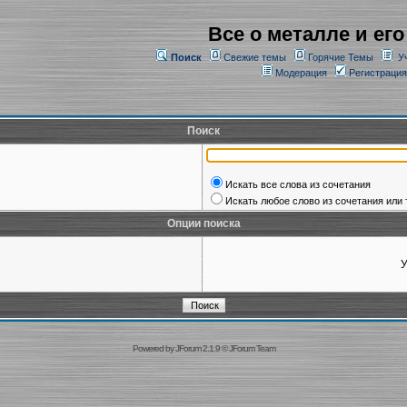
Все о металле и его
Поиск
Свежие темы
Горячие Темы
У
Модерация
Регистрация
Поиск
Искать все слова из сочетания
Искать любое слово из сочетания или 
Опции поиска
У
Powered by
JForum 2.1.9
©
JForum Team