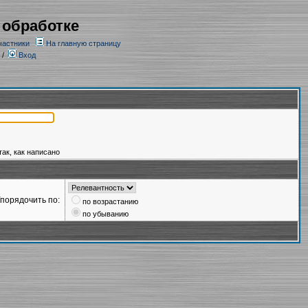
 обработке
частники
На главную страницу
/
Вход
так, как написано
порядочить по:
по возрастанию
по убыванию