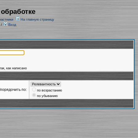
 обработке
частники
На главную страницу
/
Вход
так, как написано
порядочить по:
по возрастанию
по убыванию