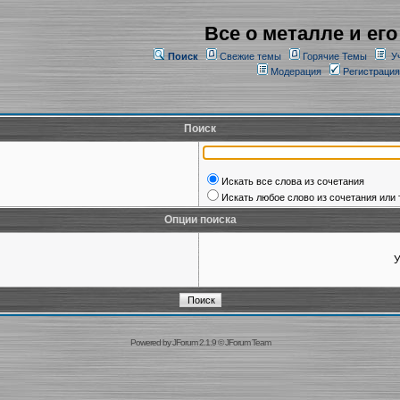
Все о металле и его
Поиск
Свежие темы
Горячие Темы
У
Модерация
Регистрация
Поиск
Искать все слова из сочетания
Искать любое слово из сочетания или 
Опции поиска
У
Powered by
JForum 2.1.9
©
JForum Team