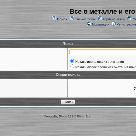
Все о металле и его
Поиск
Свежие темы
Горячие Темы
У
Модерация
Регистрация
Поиск
Искать все слова из сочетания
Искать любое слово из сочетания или 
Опции поиска
У
Powered by
JForum 2.1.9
©
JForum Team