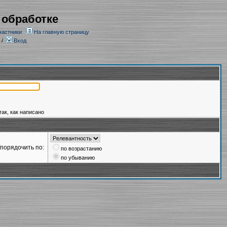
 обработке
частники
На главную страницу
/
Вход
так, как написано
порядочить по:
по возрастанию
по убыванию