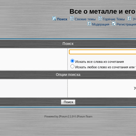
Все о металле и его
Поиск
Свежие темы
Горячие Темы
У
Модерация
Регистрация
Поиск
Искать все слова из сочетания
Искать любое слово из сочетания или 
Опции поиска
У
Powered by
JForum 2.1.9
©
JForum Team