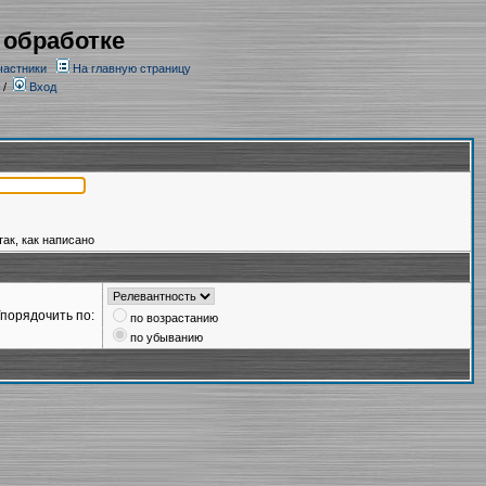
 обработке
частники
На главную страницу
/
Вход
так, как написано
порядочить по:
по возрастанию
по убыванию