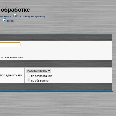
 обработке
частники
На главную страницу
/
Вход
так, как написано
порядочить по:
по возрастанию
по убыванию