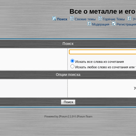
Все о металле и его
Поиск
Свежие темы
Горячие Темы
У
Модерация
Регистрация
Поиск
Искать все слова из сочетания
Искать любое слово из сочетания или 
Опции поиска
У
Powered by
JForum 2.1.9
©
JForum Team