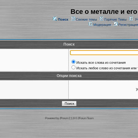
Все о металле и его
Поиск
Свежие темы
Горячие Темы
У
Модерация
Регистрация
Поиск
Искать все слова из сочетания
Искать любое слово из сочетания или 
Опции поиска
У
Powered by
JForum 2.1.9
©
JForum Team