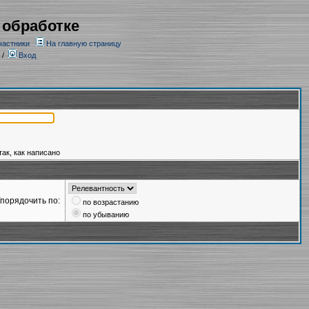
 обработке
частники
На главную страницу
/
Вход
так, как написано
порядочить по:
по возрастанию
по убыванию