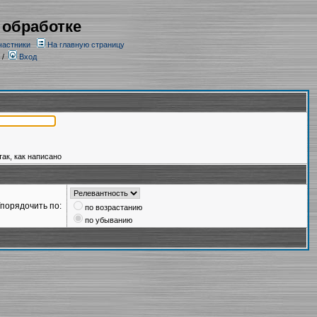
 обработке
частники
На главную страницу
/
Вход
так, как написано
порядочить по:
по возрастанию
по убыванию