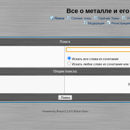
Все о металле и его
Поиск
Свежие темы
Горячие Темы
У
Модерация
Регистрация
Поиск
Искать все слова из сочетания
Искать любое слово из сочетания или 
Опции поиска
У
Powered by
JForum 2.1.9
©
JForum Team