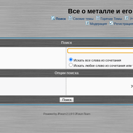
Все о металле и его
Поиск
Свежие темы
Горячие Темы
У
Модерация
Регистрация
Поиск
Искать все слова из сочетания
Искать любое слово из сочетания или 
Опции поиска
У
Powered by
JForum 2.1.9
©
JForum Team