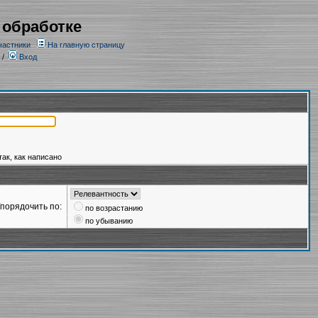
 обработке
частники
На главную страницу
/
Вход
так, как написано
порядочить по:
по возрастанию
по убыванию