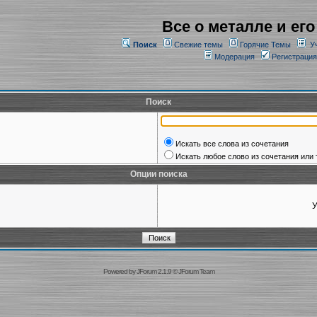
Все о металле и его
Поиск
Свежие темы
Горячие Темы
У
Модерация
Регистрация
Поиск
Искать все слова из сочетания
Искать любое слово из сочетания или 
Опции поиска
У
Powered by
JForum 2.1.9
©
JForum Team