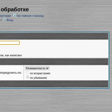
 обработке
частники
На главную страницу
/
Вход
так, как написано
порядочить по:
по возрастанию
по убыванию