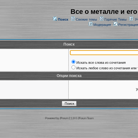
Все о металле и его
Поиск
Свежие темы
Горячие Темы
У
Модерация
Регистрация
Поиск
Искать все слова из сочетания
Искать любое слово из сочетания или 
Опции поиска
У
Powered by
JForum 2.1.9
©
JForum Team