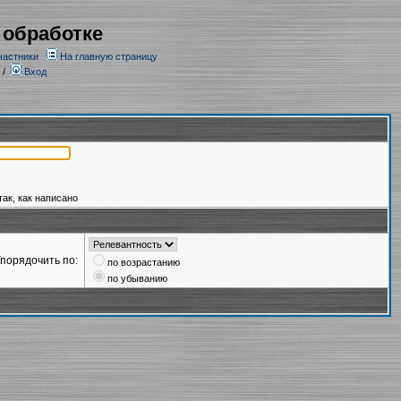
 обработке
частники
На главную страницу
/
Вход
так, как написано
порядочить по:
по возрастанию
по убыванию