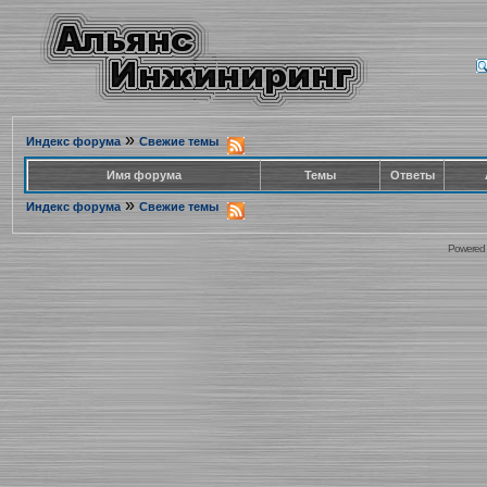
»
Индекс форума
Свежие темы
Имя форума
Темы
Ответы
»
Индекс форума
Свежие темы
Powered