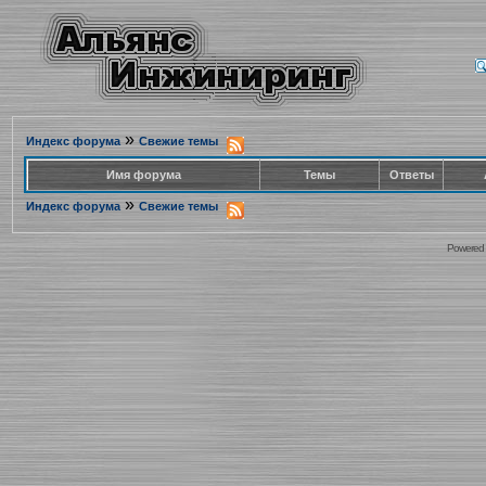
»
Индекс форума
Свежие темы
Имя форума
Темы
Ответы
»
Индекс форума
Свежие темы
Powered