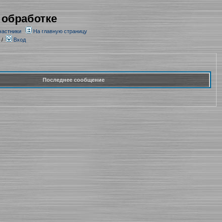
 обработке
частники
На главную страницу
/
Вход
Последнее сообщение