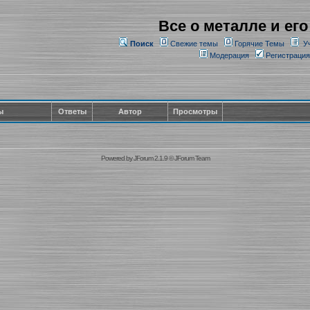
Все о металле и его
Поиск
Свежие темы
Горячие Темы
У
Модерация
Регистрация
ы
Ответы
Автор
Просмотры
Powered by
JForum 2.1.9
©
JForum Team