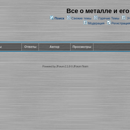
Все о металле и его
Поиск
Свежие темы
Горячие Темы
У
Модерация
Регистрация
ы
Ответы
Автор
Просмотры
Powered by
JForum 2.1.9
©
JForum Team