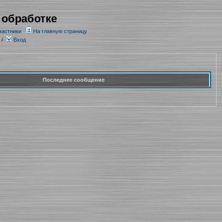
 обработке
частники
На главную страницу
/
Вход
Последнее сообщение