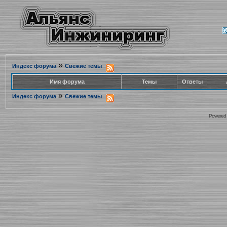
»
Индекс форума
Свежие темы
Имя форума
Темы
Ответы
»
Индекс форума
Свежие темы
Powered