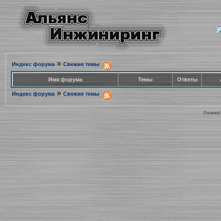
»
Индекс форума
Свежие темы
Имя форума
Темы
Ответы
»
Индекс форума
Свежие темы
Powered