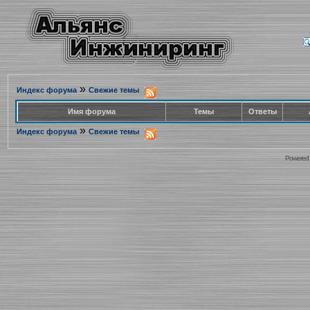
»
Индекс форума
Свежие темы
Имя форума
Темы
Ответы
»
Индекс форума
Свежие темы
Powered