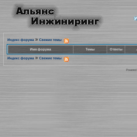
»
Индекс форума
Свежие темы
Имя форума
Темы
Ответы
»
Индекс форума
Свежие темы
Powered