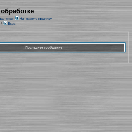
 обработке
частники
На главную страницу
/
Вход
Последнее сообщение