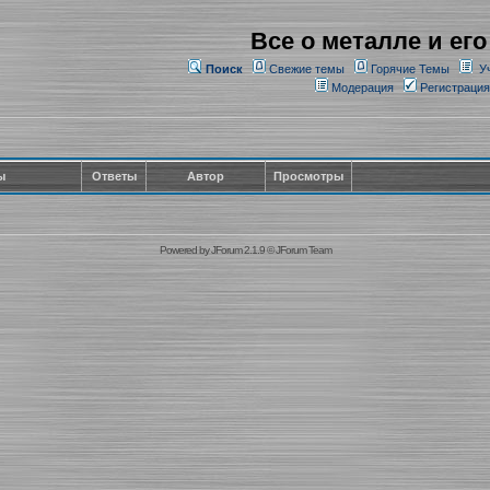
Все о металле и его
Поиск
Свежие темы
Горячие Темы
У
Модерация
Регистрация
ы
Ответы
Автор
Просмотры
Powered by
JForum 2.1.9
©
JForum Team