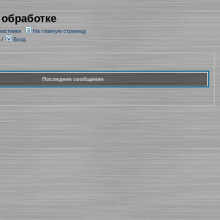
 обработке
частники
На главную страницу
/
Вход
Последнее сообщение