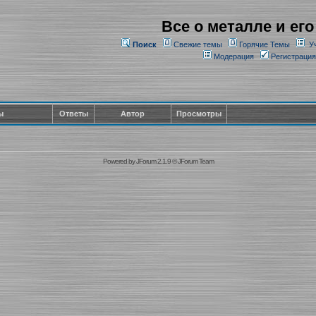
Все о металле и его
Поиск
Свежие темы
Горячие Темы
У
Модерация
Регистрация
ы
Ответы
Автор
Просмотры
Powered by
JForum 2.1.9
©
JForum Team