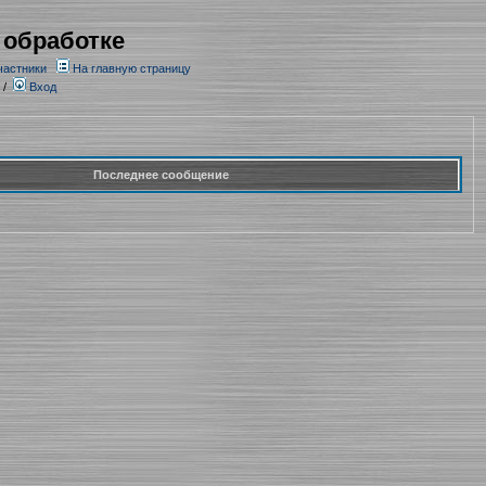
 обработке
частники
На главную страницу
/
Вход
Последнее сообщение