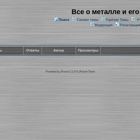
Все о металле и его
Поиск
Свежие темы
Горячие Темы
У
Модерация
Регистрация
ы
Ответы
Автор
Просмотры
Powered by
JForum 2.1.9
©
JForum Team